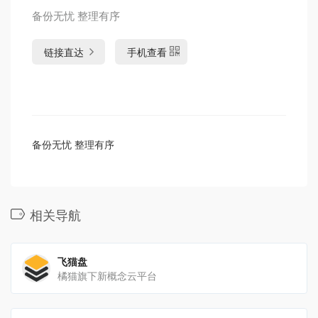
备份无忧 整理有序
链接直达
手机查看
备份无忧 整理有序
相关导航
飞猫盘
橘猫旗下新概念云平台