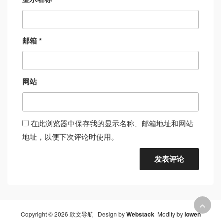
邮箱
*
网站
在此浏览器中保存我的显示名称、邮箱地址和网站
地址，以便下次评论时使用。
Copyright © 2026 欣文导航 Design by
Webstack
Modify by
iowen