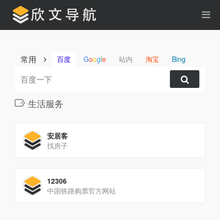
常用
百度
G
o
o
g
l
e
站内
淘宝
Bing
生活服务
安居客
找房子
12306
中国铁路购票官方网站