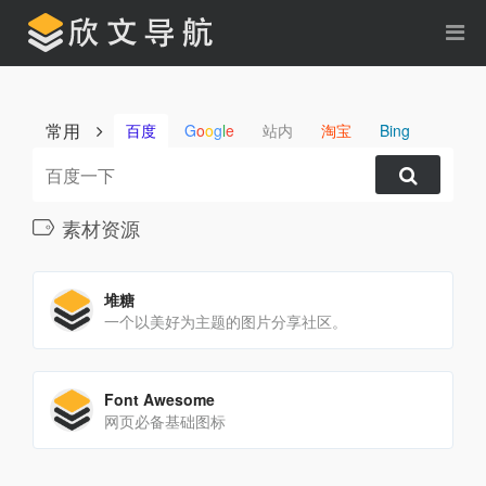
常用
百度
G
o
o
g
l
e
站内
淘宝
Bing
素材资源
堆糖
一个以美好为主题的图片分享社区。
Font Awesome
网页必备基础图标